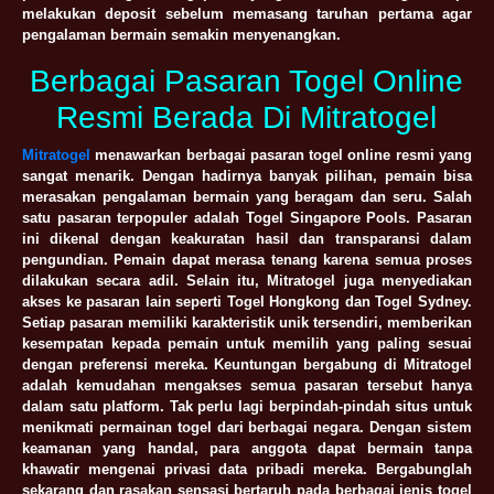
melakukan deposit sebelum memasang taruhan pertama agar
pengalaman bermain semakin menyenangkan.
Berbagai Pasaran Togel Online
Resmi Berada Di Mitratogel
Mitratogel
menawarkan berbagai pasaran togel online resmi yang
sangat menarik. Dengan hadirnya banyak pilihan, pemain bisa
merasakan pengalaman bermain yang beragam dan seru. Salah
satu pasaran terpopuler adalah Togel Singapore Pools. Pasaran
ini dikenal dengan keakuratan hasil dan transparansi dalam
pengundian. Pemain dapat merasa tenang karena semua proses
dilakukan secara adil. Selain itu, Mitratogel juga menyediakan
akses ke pasaran lain seperti Togel Hongkong dan Togel Sydney.
Setiap pasaran memiliki karakteristik unik tersendiri, memberikan
kesempatan kepada pemain untuk memilih yang paling sesuai
dengan preferensi mereka. Keuntungan bergabung di Mitratogel
adalah kemudahan mengakses semua pasaran tersebut hanya
dalam satu platform. Tak perlu lagi berpindah-pindah situs untuk
menikmati permainan togel dari berbagai negara. Dengan sistem
keamanan yang handal, para anggota dapat bermain tanpa
khawatir mengenai privasi data pribadi mereka. Bergabunglah
sekarang dan rasakan sensasi bertaruh pada berbagai jenis togel