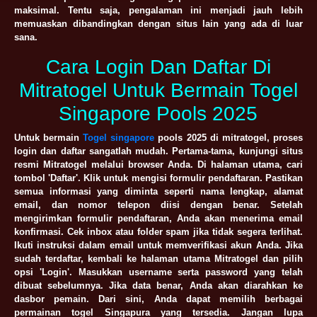
maksimal. Tentu saja, pengalaman ini menjadi jauh lebih
memuaskan dibandingkan dengan situs lain yang ada di luar
sana.
Cara Login Dan Daftar Di
Mitratogel Untuk Bermain Togel
Singapore Pools 2025
Untuk bermain
Togel singapore
pools 2025 di mitratogel, proses
login dan daftar sangatlah mudah. Pertama-tama, kunjungi situs
resmi Mitratogel melalui browser Anda. Di halaman utama, cari
tombol 'Daftar'. Klik untuk mengisi formulir pendaftaran. Pastikan
semua informasi yang diminta seperti nama lengkap, alamat
email, dan nomor telepon diisi dengan benar. Setelah
mengirimkan formulir pendaftaran, Anda akan menerima email
konfirmasi. Cek inbox atau folder spam jika tidak segera terlihat.
Ikuti instruksi dalam email untuk memverifikasi akun Anda. Jika
sudah terdaftar, kembali ke halaman utama Mitratogel dan pilih
opsi 'Login'. Masukkan username serta password yang telah
dibuat sebelumnya. Jika data benar, Anda akan diarahkan ke
dasbor pemain. Dari sini, Anda dapat memilih berbagai
permainan togel Singapura yang tersedia. Jangan lupa