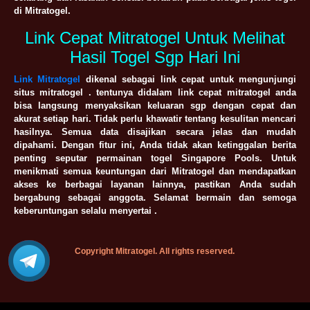
di Mitratogel.
Link Cepat Mitratogel Untuk Melihat
Hasil Togel Sgp Hari Ini
Link Mitratogel
dikenal sebagai link cepat untuk mengunjungi
situs mitratogel . tentunya didalam link cepat mitratogel anda
bisa langsung menyaksikan keluaran sgp dengan cepat dan
akurat setiap hari. Tidak perlu khawatir tentang kesulitan mencari
hasilnya. Semua data disajikan secara jelas dan mudah
dipahami. Dengan fitur ini, Anda tidak akan ketinggalan berita
penting seputar permainan togel Singapore Pools. Untuk
menikmati semua keuntungan dari Mitratogel dan mendapatkan
akses ke berbagai layanan lainnya, pastikan Anda sudah
bergabung sebagai anggota. Selamat bermain dan semoga
keberuntungan selalu menyertai .
Copyright Mitratogel. All rights reserved.